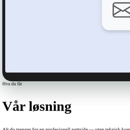
Hva du får
Vår løsning
Alt du trenger for en profesjonell nettside — uten teknisk ko