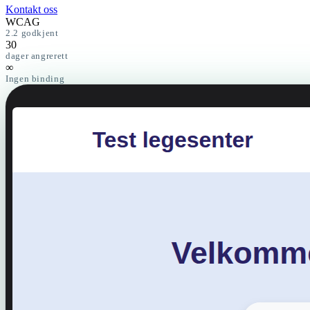
Kontakt oss
WCAG
2.2 godkjent
30
dager angrerett
∞
Ingen binding